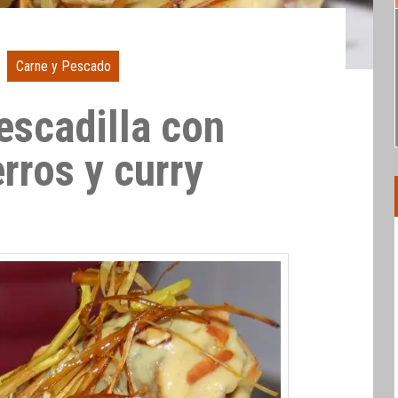
Carne y Pescado
escadilla con
rros y curry