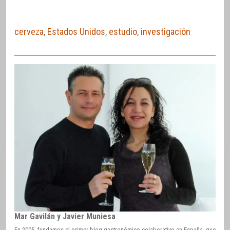
cerveza
,
Estados Unidos
,
estudio
,
investigación
Mar Gavilán y Javier Muniesa
En 2005, fundamos el primer blog gastronómico colaborativo en España, que