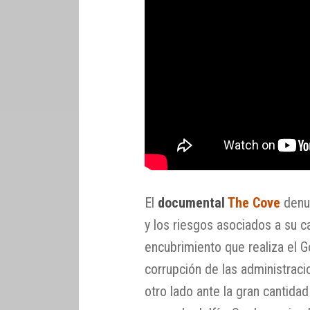
El
documental
The Cove
denu
y los riesgos asociados a su ca
encubrimiento que realiza el G
corrupción de las administraci
otro lado ante la gran cantida