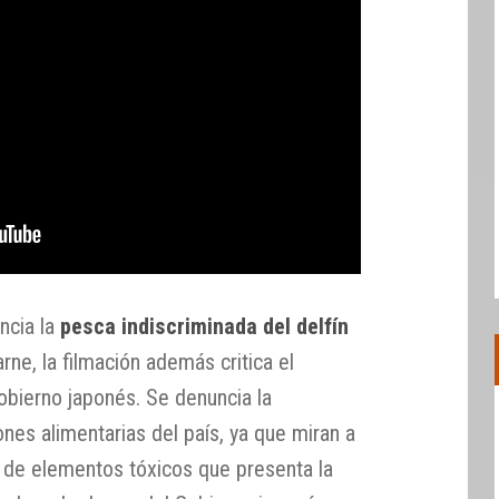
ncia la
pesca indiscriminada del delfín
rne, la filmación además critica el
obierno japonés. Se denuncia la
ones alimentarias del país, ya que miran a
d de elementos tóxicos que presenta la