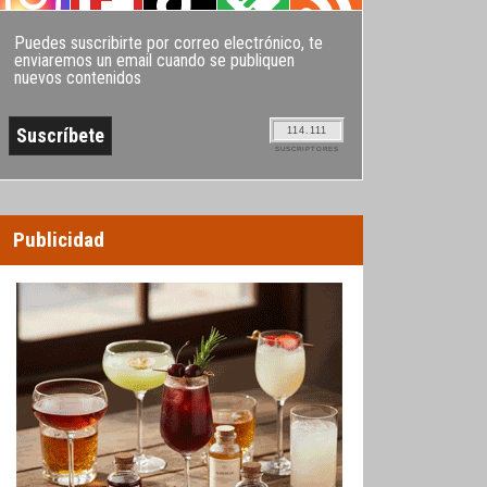
Puedes suscribirte por correo electrónico, te
enviaremos un email cuando se publiquen
nuevos contenidos
114.111
SUSCRIPTORES
Publicidad