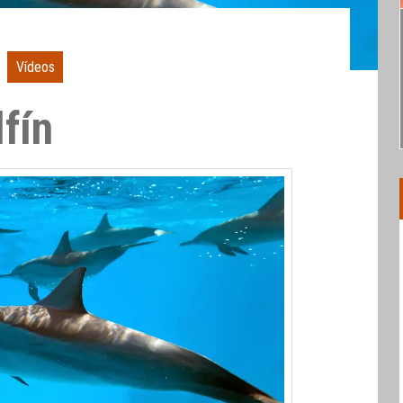
Vídeos
fín