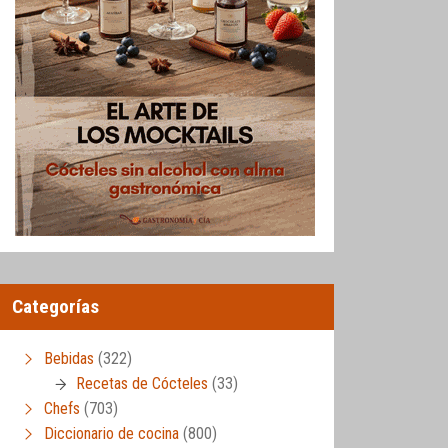
Categorías
Bebidas
(322)
Recetas de Cócteles
(33)
Chefs
(703)
Diccionario de cocina
(800)