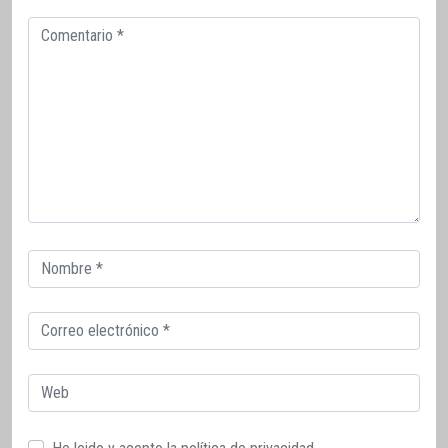
Comentario
Correo
electrónico
Correo
electrónico
Web