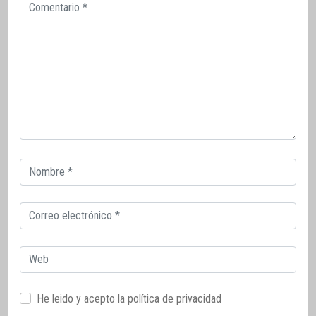
Comentario
Correo
electrónico
Correo
electrónico
Web
He leido y acepto la
política de privacidad