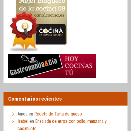
Comentarios recientes
Ainoa
en
Receta de Tarta de queso
Isabel
en
Ensalada de arroz con pollo, manzana y
cacahuete