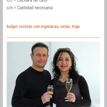
c/n = Cantidad necesaria
bulgur
,
recetas con espinacas
,
setas
,
trigo