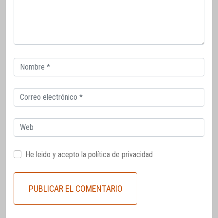
Correo
electrónico
Correo
electrónico
Web
He leido y acepto la
política de privacidad