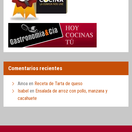
Comentarios recientes
Ainoa
en
Receta de Tarta de queso
Isabel
en
Ensalada de arroz con pollo, manzana y
cacahuete