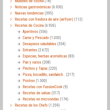
Muebles de cocina
(18)
Noticias gastronómicas
(6.930)
Nuevas tendencias
(395)
Recetas con freidora de aire (airfryer)
(112)
Recetas de Cocina
(6.926)
Aperitivos
(556)
Carne y Pescado
(1.030)
Desayunos saludables
(334)
Entrantes
(2.672)
Especias, hierbas aromáticas
(83)
Pan y varios
(208)
Pinchos y Tapas
(220)
Pizza, bocadillo, sandwich…
(217)
Postres
(1.500)
Recetas con FussionCook
(9)
Recetas de salsas
(317)
Recetas en microondas
(174)
Recetas de los Chefs
(1.259)