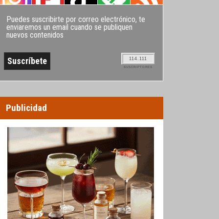
Puedes suscribirte por correo electrónico, te
enviaremos un email cuando se publiquen
nuevos contenidos
114.111
SUSCRIPTORES
Publicidad