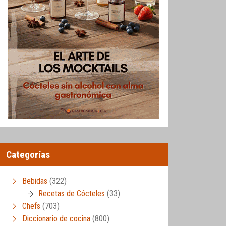
Categorías
Bebidas
(322)
Recetas de Cócteles
(33)
Chefs
(703)
Diccionario de cocina
(800)