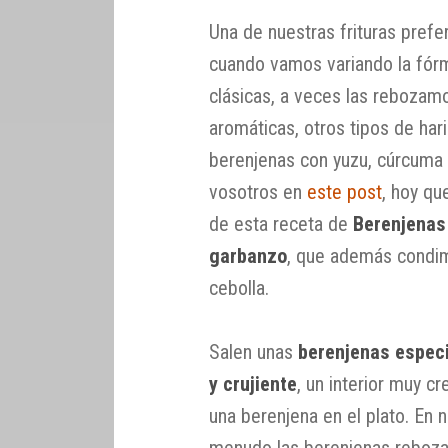
Una de nuestras frituras prefe
cuando vamos variando la fórm
clásicas, a veces las rebozamo
aromáticas, otros tipos de ha
berenjenas con yuzu, cúrcuma
vosotros en
este post
, hoy q
de esta receta de
Berenjenas
garbanzo
, que además condi
cebolla.
Salen unas
berenjenas espec
y crujiente
, un interior muy c
una berenjena en el plato. En