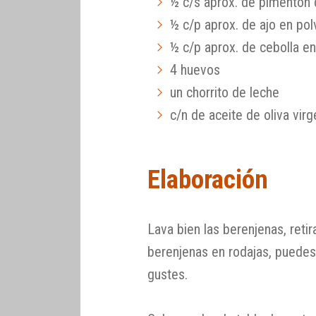
½ c/s aprox. de pimentón 
½ c/p aprox. de ajo en pol
½ c/p aprox. de cebolla e
4 huevos
un chorrito de leche
c/n de aceite de oliva virg
Elaboración
Lava bien las berenjenas, retir
berenjenas en rodajas, puede
gustes.