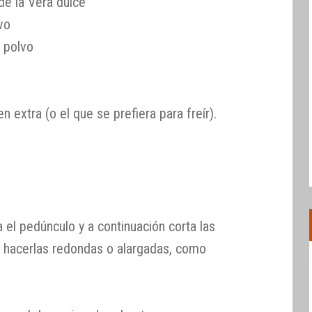
de la Vera dulce
vo
n polvo
en extra (o el que se prefiera para freír).
a el pedúnculo y a continuación corta las
s hacerlas redondas o alargadas, como