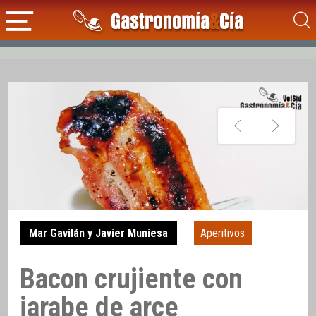
Mar Gavilán y Javier Muniesa
Aperitivos
Bacon crujiente con
jarabe de arce