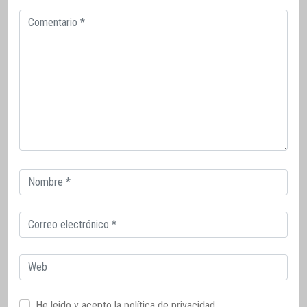
Comentario
Correo
electrónico
Correo
electrónico
Web
He leido y acepto la
política de privacidad