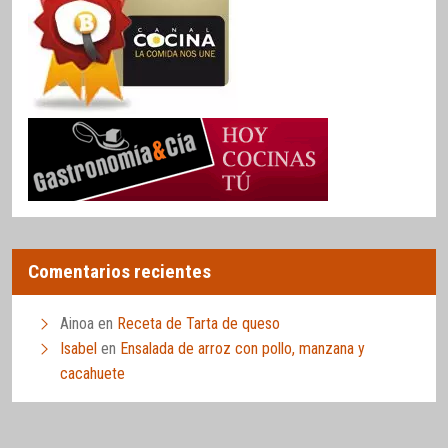
Comentarios recientes
Ainoa
en
Receta de Tarta de queso
Isabel
en
Ensalada de arroz con pollo, manzana y
cacahuete