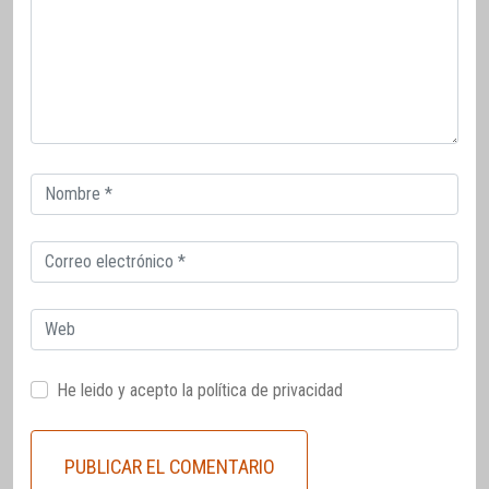
Correo
electrónico
Correo
electrónico
Web
He leido y acepto la
política de privacidad