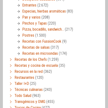
Entrantes
(2.672)
Especias, hierbas aromáticas
(83)
Pan y varios
(208)
Pinchos y Tapas
(220)
Pizza, bocadillo, sandwich…
(217)
Postres
(1.500)
Recetas con FussionCook
(9)
Recetas de salsas
(317)
Recetas en microondas
(174)
Recetas de los Chefs
(1.259)
Recetas y cocina de escuela
(35)
Recursos en la red
(362)
Restaurantes
(120)
Taller I+D
(25)
Técnicas culinarias
(243)
Todo Salud
(963)
Transgénicos y OMG
(455)
Trucos de Cocina
(477)