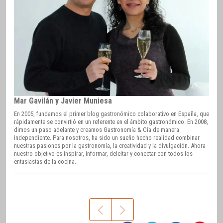
Mar Gavilán y Javier Muniesa
En 2005, fundamos el primer blog gastronómico colaborativo en España, que
rápidamente se convirtió en un referente en el ámbito gastronómico. En 2008,
dimos un paso adelante y creamos Gastronomía & Cía de manera
independiente. Para nosotros, ha sido un sueño hecho realidad combinar
nuestras pasiones por la gastronomía, la creatividad y la divulgación. Ahora
nuestro objetivo es inspirar, informar, deleitar y conectar con todos los
entusiastas de la cocina.