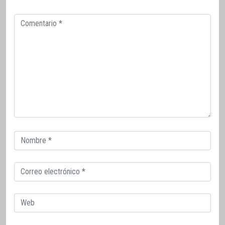
Comentario
Correo
electrónico
Correo
electrónico
Web