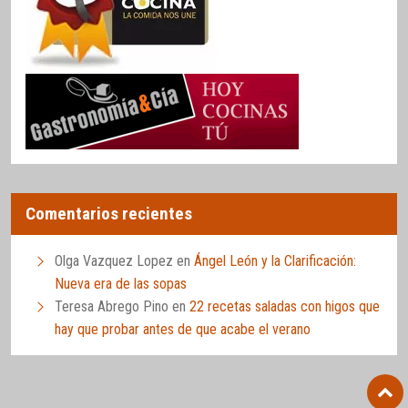
Comentarios recientes
Olga Vazquez Lopez
en
Ángel León y la Clarificación:
Nueva era de las sopas
Teresa Abrego Pino
en
22 recetas saladas con higos que
hay que probar antes de que acabe el verano