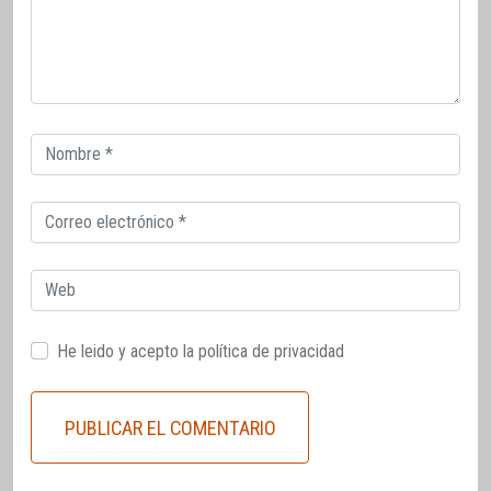
Correo
electrónico
Correo
electrónico
Web
He leido y acepto la
política de privacidad