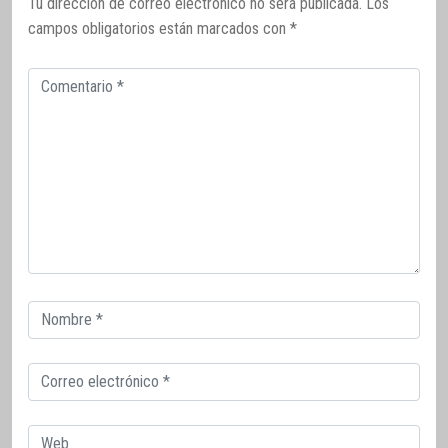
Tu dirección de correo electrónico no será publicada.
Los
campos obligatorios están marcados con
*
Comentario
Correo
electrónico
Correo
electrónico
Web