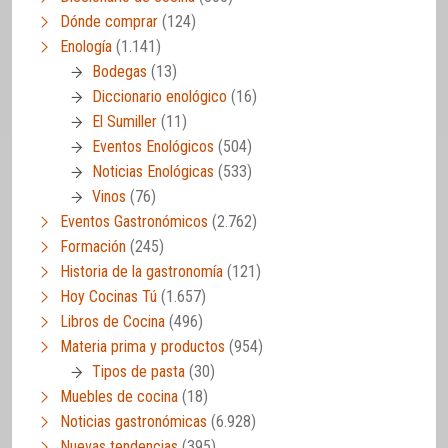
Dónde comprar
(124)
Enología
(1.141)
Bodegas
(13)
Diccionario enológico
(16)
El Sumiller
(11)
Eventos Enológicos
(504)
Noticias Enológicas
(533)
Vinos
(76)
Eventos Gastronómicos
(2.762)
Formación
(245)
Historia de la gastronomía
(121)
Hoy Cocinas Tú
(1.657)
Libros de Cocina
(496)
Materia prima y productos
(954)
Tipos de pasta
(30)
Muebles de cocina
(18)
Noticias gastronómicas
(6.928)
Nuevas tendencias
(395)