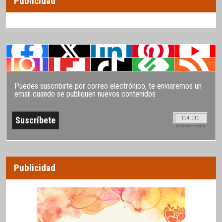
Publicidad
Puedes suscribirte por correo electrónico, te enviaremos un
email cuando se publiquen nuevos contenidos
114.111
SUSCRIPTORES
Publicidad