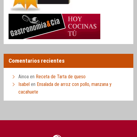
Comentarios recientes
Ainoa
en
Receta de Tarta de queso
Isabel
en
Ensalada de arroz con pollo, manzana y
cacahuete