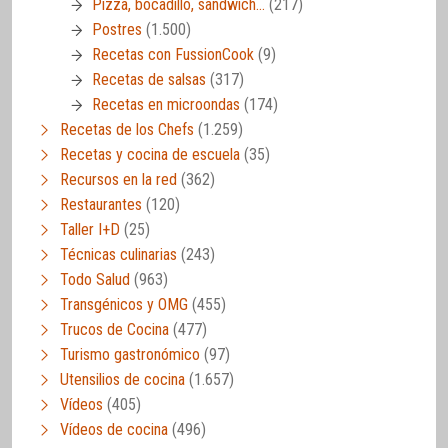
Pizza, bocadillo, sandwich…
(217)
Postres
(1.500)
Recetas con FussionCook
(9)
Recetas de salsas
(317)
Recetas en microondas
(174)
Recetas de los Chefs
(1.259)
Recetas y cocina de escuela
(35)
Recursos en la red
(362)
Restaurantes
(120)
Taller I+D
(25)
Técnicas culinarias
(243)
Todo Salud
(963)
Transgénicos y OMG
(455)
Trucos de Cocina
(477)
Turismo gastronómico
(97)
Utensilios de cocina
(1.657)
Vídeos
(405)
Vídeos de cocina
(496)