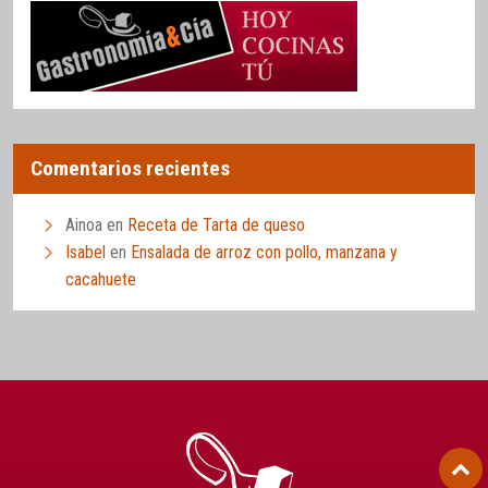
Comentarios recientes
Ainoa
en
Receta de Tarta de queso
Isabel
en
Ensalada de arroz con pollo, manzana y
cacahuete