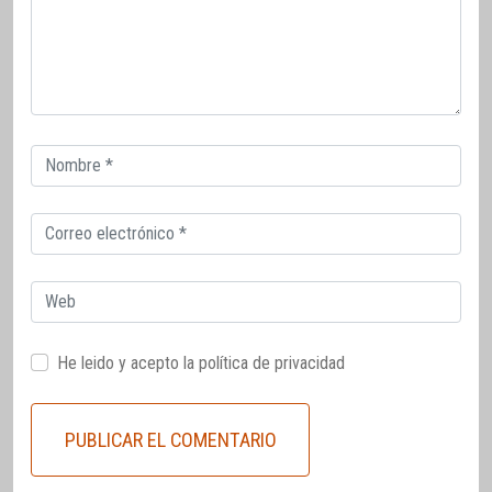
Correo
electrónico
Correo
electrónico
Web
He leido y acepto la
política de privacidad