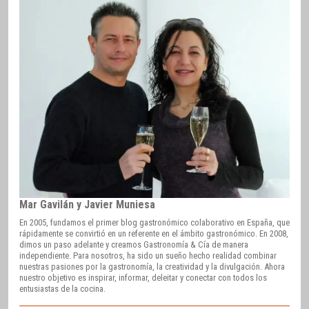
Mar Gavilán y Javier Muniesa
En 2005, fundamos el primer blog gastronómico colaborativo en España, que
rápidamente se convirtió en un referente en el ámbito gastronómico. En 2008,
dimos un paso adelante y creamos Gastronomía & Cía de manera
independiente. Para nosotros, ha sido un sueño hecho realidad combinar
nuestras pasiones por la gastronomía, la creatividad y la divulgación. Ahora
nuestro objetivo es inspirar, informar, deleitar y conectar con todos los
entusiastas de la cocina.