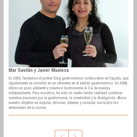
Mar Gavilán y Javier Muniesa
En 2005, fundamos el primer blog gastronómico colaborativo en España, que
rápidamente se convirtió en un referente en el ámbito gastronómico. En 2008,
dimos un paso adelante y creamos Gastronomía & Cía de manera
independiente. Para nosotros, ha sido un sueño hecho realidad combinar
nuestras pasiones por la gastronomía, la creatividad y la divulgación. Ahora
nuestro objetivo es inspirar, informar, deleitar y conectar con todos los
entusiastas de la cocina.