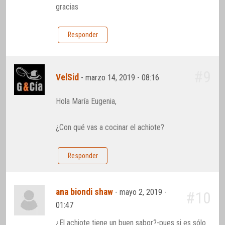
gracias
Responder
#9
VelSid
-
marzo 14, 2019 - 08:16
Hola María Eugenia,
¿Con qué vas a cocinar el achiote?
Responder
ana biondi shaw
-
mayo 2, 2019 -
#10
01:47
¿El achiote tiene un buen sabor?-pues si es sólo