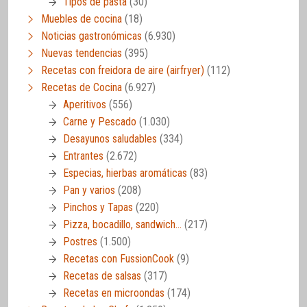
Tipos de pasta
(30)
Muebles de cocina
(18)
Noticias gastronómicas
(6.930)
Nuevas tendencias
(395)
Recetas con freidora de aire (airfryer)
(112)
Recetas de Cocina
(6.927)
Aperitivos
(556)
Carne y Pescado
(1.030)
Desayunos saludables
(334)
Entrantes
(2.672)
Especias, hierbas aromáticas
(83)
Pan y varios
(208)
Pinchos y Tapas
(220)
Pizza, bocadillo, sandwich…
(217)
Postres
(1.500)
Recetas con FussionCook
(9)
Recetas de salsas
(317)
Recetas en microondas
(174)