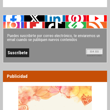
Puedes suscribirte por correo electrónico, te enviaremos un
email cuando se publiquen nuevos contenidos
114.111
SUSCRIPTORES
Publicidad