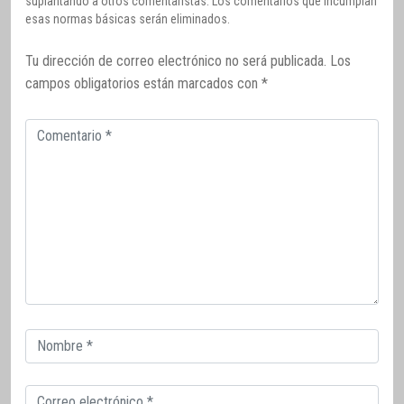
suplantando a otros comentaristas. Los comentarios que incumplan
esas normas básicas serán eliminados.
Tu dirección de correo electrónico no será publicada.
Los
campos obligatorios están marcados con
*
Comentario
Correo
electrónico
Correo