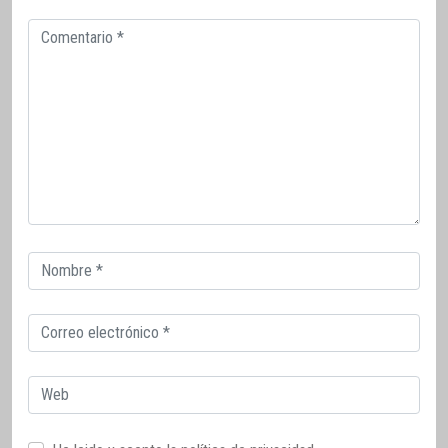
Comentario
Correo
electrónico
Correo
electrónico
Web