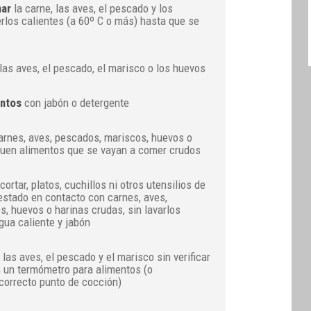
nar
la carne, las aves, el pescado y los
los calientes (a 60º C o más) hasta que se
 las aves, el pescado, el marisco o los huevos
entos
con jabón o detergente
rnes, aves, pescados, mariscos, huevos o
quen alimentos que se vayan a comer crudos
ortar, platos, cuchillos ni otros utensilios de
estado en contacto con carnes, aves,
, huevos o harinas crudas, sin lavarlos
ua caliente y jabón
 las aves, el pescado y el marisco sin verificar
n un termómetro para alimentos (o
correcto punto de cocción)