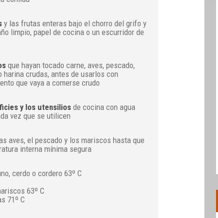
s
y las frutas enteras bajo el chorro del grifo y
ño limpio, papel de cocina o un escurridor de
os
que hayan tocado carne, aves, pescado,
 harina crudas, antes de usarlos con
mento que vaya a comerse crudo
icies y los utensilios
de cocina con agua
ada vez que se utilicen
las aves, el pescado y los mariscos hasta que
ratura interna mínima segura
no, cerdo o cordero 63º C
ariscos 63º C
as 71º C