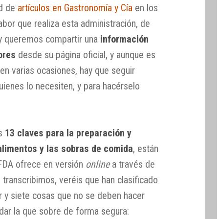
ad de
artículos en Gastronomía y Cía
en los
abor que realiza esta administración, de
oy queremos compartir una
información
ores
desde su página oficial, y aunque es
n varias ocasiones, hay que seguir
uienes lo necesiten, y para hacérselo
as
13 claves para la preparación y
alimentos y las sobras de comida
, están
a FDA ofrece en versión
online
a través de
s transcribimos, veréis que han clasificado
r y siete cosas que no se deben hacer
rdar la que sobre de forma segura: