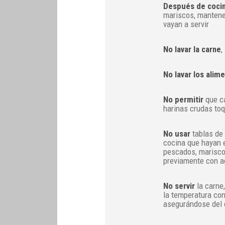
Después de coci
mariscos, mantener
vayan a servir
No lavar la carne
,
No lavar los alim
No permitir
que ca
harinas crudas to
No usar
tablas de c
cocina que hayan 
pescados, mariscos
previamente con ag
No servir
la carne,
la temperatura co
asegurándose del 