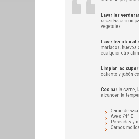
Lavar las verdura
secarlas con un pa
vegetales
Lavar los utensili
mariscos, huevos o
cualquier otro ali
Limpiar las superf
caliente y jabón c
Cocinar
la carne, 
alcancen la tempe
Carne de vacu
Aves 74º C
Pescados y m
Carnes molid