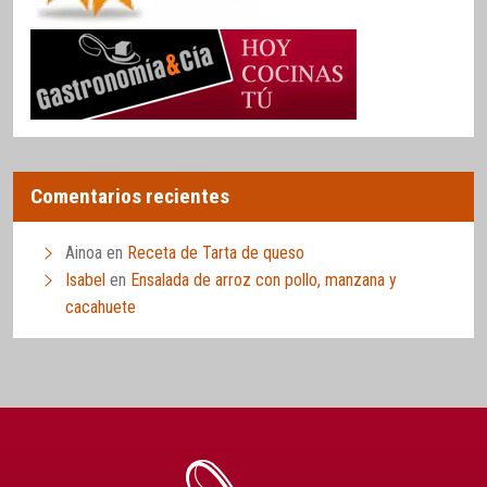
Comentarios recientes
Ainoa
en
Receta de Tarta de queso
Isabel
en
Ensalada de arroz con pollo, manzana y
cacahuete