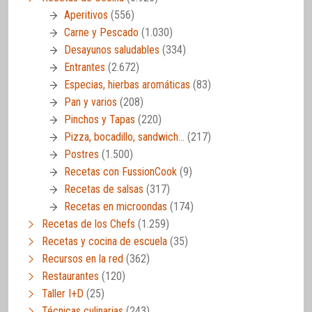
Aperitivos
(556)
Carne y Pescado
(1.030)
Desayunos saludables
(334)
Entrantes
(2.672)
Especias, hierbas aromáticas
(83)
Pan y varios
(208)
Pinchos y Tapas
(220)
Pizza, bocadillo, sandwich…
(217)
Postres
(1.500)
Recetas con FussionCook
(9)
Recetas de salsas
(317)
Recetas en microondas
(174)
Recetas de los Chefs
(1.259)
Recetas y cocina de escuela
(35)
Recursos en la red
(362)
Restaurantes
(120)
Taller I+D
(25)
Técnicas culinarias
(243)