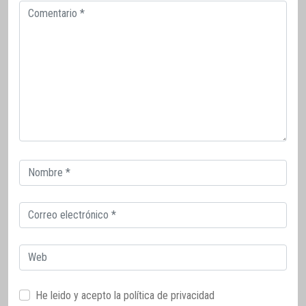
Comentario
Correo
electrónico
Correo
electrónico
Web
He leido y acepto la
política de privacidad