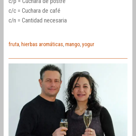
c/p = Cuchara de postre
c/c = Cuchara de café
c/n = Cantidad necesaria
fruta
,
hierbas aromáticas
,
mango
,
yogur