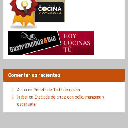
Comentarios recientes
Ainoa
en
Receta de Tarta de queso
Isabel
en
Ensalada de arroz con pollo, manzana y
cacahuete