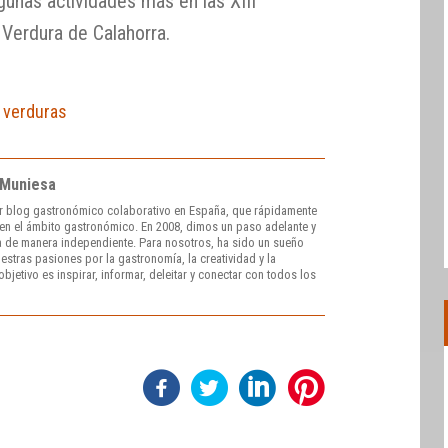
unas actividades más en las XIII
Verdura de Calahorra.
,
verduras
 Muniesa
r blog gastronómico colaborativo en España, que rápidamente
e en el ámbito gastronómico. En 2008, dimos un paso adelante y
 de manera independiente. Para nosotros, ha sido un sueño
stras pasiones por la gastronomía, la creatividad y la
bjetivo es inspirar, informar, deleitar y conectar con todos los