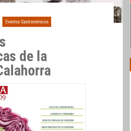
Eventos Gastronómicos
as
as de la
Calahorra