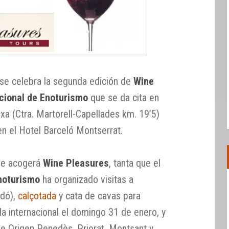
 se celebra la segunda edición de
Wine
cional de Enoturismo
que se da cita en
xa (Ctra. Martorell-Capellades km. 19’5)
n el Hotel Barceló Montserrat.
ue acogerá
Wine Pleasures
, tanta que el
noturismo
ha organizado visitas a
odó),
calçotada
y cata de cavas para
a internacional el domingo 31 de enero, y
de Origen Penedès, Priorat, Montsant y