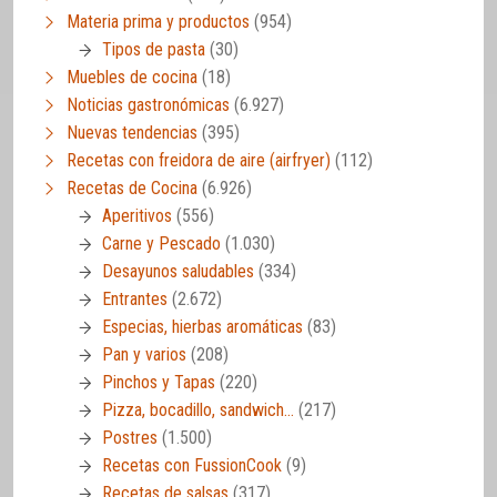
Materia prima y productos
(954)
Tipos de pasta
(30)
Muebles de cocina
(18)
Noticias gastronómicas
(6.927)
Nuevas tendencias
(395)
Recetas con freidora de aire (airfryer)
(112)
Recetas de Cocina
(6.926)
Aperitivos
(556)
Carne y Pescado
(1.030)
Desayunos saludables
(334)
Entrantes
(2.672)
Especias, hierbas aromáticas
(83)
Pan y varios
(208)
Pinchos y Tapas
(220)
Pizza, bocadillo, sandwich…
(217)
Postres
(1.500)
Recetas con FussionCook
(9)
Recetas de salsas
(317)