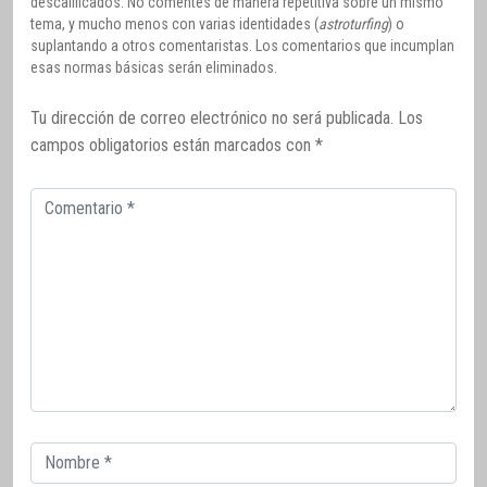
descalificados. No comentes de manera repetitiva sobre un mismo
tema, y mucho menos con varias identidades (
astroturfing
) o
suplantando a otros comentaristas. Los comentarios que incumplan
esas normas básicas serán eliminados.
Tu dirección de correo electrónico no será publicada.
Los
campos obligatorios están marcados con
*
Comentario
Correo
electrónico