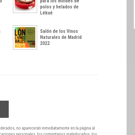
no
para los moldes de
polos y helados de
Lékué
s
Salón de los Vinos
Naturales de Madrid
2022
derados, no aparecerán inmediatamente en la página al
lificaciones personales, los comentarios maleducados, los