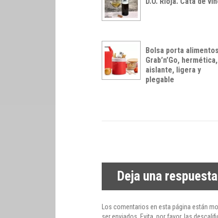
D.O. Rioja. Cata de vi
Bolsa porta alimento
Grab’n’Go, hermética,
aislante, ligera y
plegable
Deja una respuesta
Los comentarios en esta página están mo
ser enviados. Evita, por favor, las desca