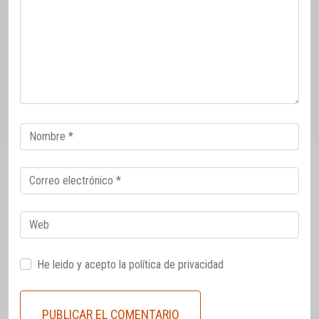
Correo
electrónico
Correo
electrónico
Web
He leido y acepto la
política de privacidad