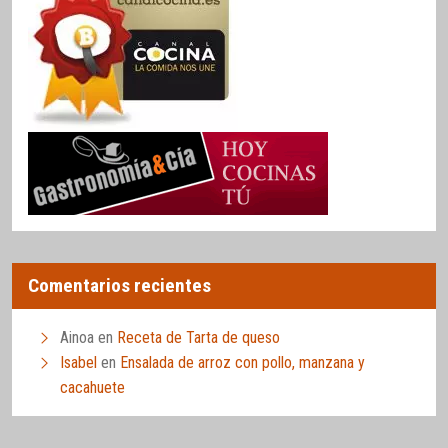
Comentarios recientes
Ainoa
en
Receta de Tarta de queso
Isabel
en
Ensalada de arroz con pollo, manzana y
cacahuete