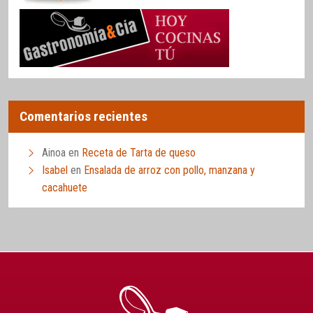
Comentarios recientes
Ainoa
en
Receta de Tarta de queso
Isabel
en
Ensalada de arroz con pollo, manzana y
cacahuete