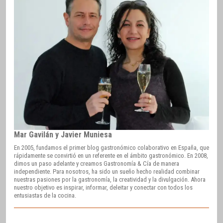
Mar Gavilán y Javier Muniesa
En 2005, fundamos el primer blog gastronómico colaborativo en España, que
rápidamente se convirtió en un referente en el ámbito gastronómico. En 2008,
dimos un paso adelante y creamos Gastronomía & Cía de manera
independiente. Para nosotros, ha sido un sueño hecho realidad combinar
nuestras pasiones por la gastronomía, la creatividad y la divulgación. Ahora
nuestro objetivo es inspirar, informar, deleitar y conectar con todos los
entusiastas de la cocina.