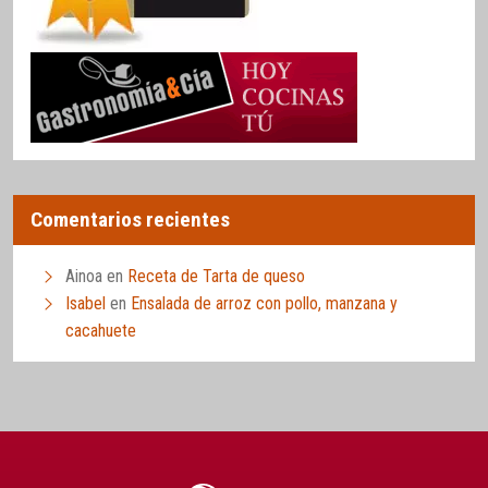
Comentarios recientes
Ainoa
en
Receta de Tarta de queso
Isabel
en
Ensalada de arroz con pollo, manzana y
cacahuete