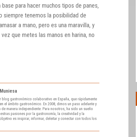
 base para hacer muchos tipos de panes,
o siempre tenemos la posibilidad de
amasar a mano, pero es una maravilla, y
 vez que metes las manos en harina, no
 Muniesa
r blog gastronómico colaborativo en España, que rápidamente
e en el ámbito gastronómico. En 2008, dimos un paso adelante y
 de manera independiente. Para nosotros, ha sido un sueño
stras pasiones por la gastronomía, la creatividad y la
bjetivo es inspirar, informar, deleitar y conectar con todos los