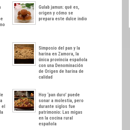
a
Gulab jamun: qué es,
origen y cómo se
 e
prepara este dulce indio
rno
Simposio del pan y la
harina en Zamora, la
única provincia española
con una Denominación
de Origen de harina de
calidad
de
Hoy ‘pan duro’ puede
ca
sonar a molestia, pero
 el
durante siglos fue
la
patrimonio: Las migas
en la cocina rural
española