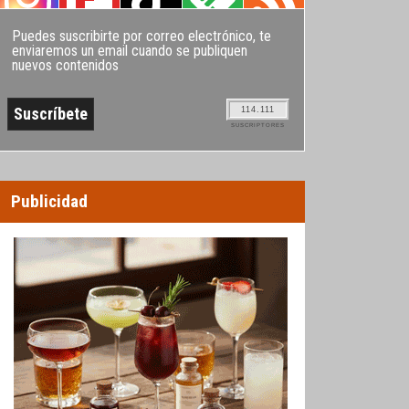
Puedes suscribirte por correo electrónico, te
enviaremos un email cuando se publiquen
nuevos contenidos
114.111
SUSCRIPTORES
Publicidad