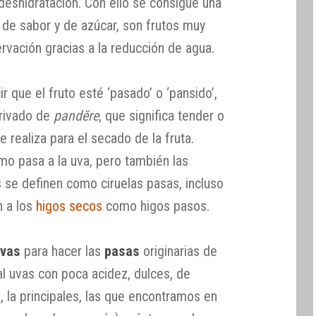
deshidratación. Con ello se consigue una
 de sabor y de azúcar, son frutos muy
rvación gracias a la reducción de agua.
ir que el fruto esté ‘pasado’ o ‘pansido’,
rivado de
pandĕre
, que significa tender o
 realiza para el secado de la fruta.
o pasa a la uva, pero también las
 se definen como ciruelas pasas, incluso
n a los
higos secos
como higos pasos.
uvas
para hacer las
pasas
originarias de
al uvas con poca acidez, dulces, de
 la principales, las que encontramos en