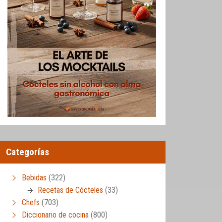
Categorías
Bebidas
(322)
Recetas de Cócteles
(33)
Chefs
(703)
Diccionario de cocina
(800)