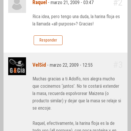
#2
Raquel
-
marzo 21, 2009 - 03:47
Rica idea, pero tengo una duda, la harina floja es
la llamada «all-purpose»? Gracias!
Responder
#3
VelSid
-
marzo 22, 2009 - 12:55
Muchas gracias a ti Adolfo, nos alegra mucho
que cocinemos ‘juntos’. No te costará extender
la masa, recuerda espolvorear Maizena (o
producto similar) y dejar que la masa se relaje si
se encoje.
Raquel, efectivamente, la harina floja es la de
todo uso (all porpuse), con poca proteína y en