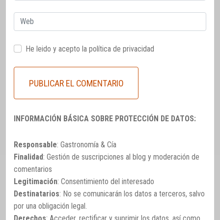
Web
He leido y acepto la
política de privacidad
INFORMACIÓN BÁSICA SOBRE PROTECCIÓN DE DATOS:
Responsable
: Gastronomía & Cía
Finalidad
: Gestión de suscripciones al blog y moderación de
comentarios
Legitimación
: Consentimiento del interesado
Destinatarios
: No se comunicarán los datos a terceros, salvo
por una obligación legal.
Derechos
: Acceder, rectificar y suprimir los datos, así como