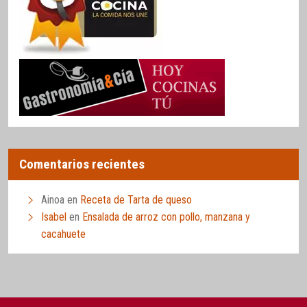
Comentarios recientes
Ainoa
en
Receta de Tarta de queso
Isabel
en
Ensalada de arroz con pollo, manzana y
cacahuete