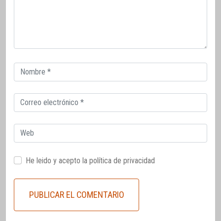
Correo
electrónico
Correo
electrónico
Web
He leido y acepto la
política de privacidad