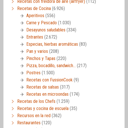
Recetas con freidora de aire (airfryer)
(112)
Recetas de Cocina
(6.926)
Aperitivos
(556)
Carne y Pescado
(1.030)
Desayunos saludables
(334)
Entrantes
(2.672)
Especias, hierbas aromáticas
(83)
Pan y varios
(208)
Pinchos y Tapas
(220)
Pizza, bocadillo, sandwich…
(217)
Postres
(1.500)
Recetas con FussionCook
(9)
Recetas de salsas
(317)
Recetas en microondas
(174)
Recetas de los Chefs
(1.259)
Recetas y cocina de escuela
(35)
Recursos en la red
(362)
Restaurantes
(120)