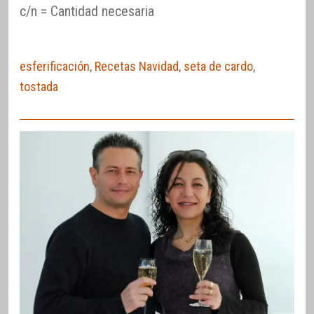
c/n = Cantidad necesaria
esferificación
,
Recetas Navidad
,
seta de cardo
,
tostada