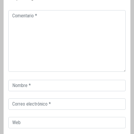
Comentario
Correo
electrónico
Correo
electrónico
Web