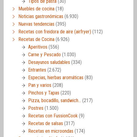
Tipos de pasta
(30)
Muebles de cocina
(18)
Noticias gastronómicas
(6.930)
Nuevas tendencias
(395)
Recetas con freidora de aire (airfryer)
(112)
Recetas de Cocina
(6.926)
Aperitivos
(556)
Carne y Pescado
(1.030)
Desayunos saludables
(334)
Entrantes
(2.672)
Especias, hierbas aromáticas
(83)
Pan y varios
(208)
Pinchos y Tapas
(220)
Pizza, bocadillo, sandwich…
(217)
Postres
(1.500)
Recetas con FussionCook
(9)
Recetas de salsas
(317)
Recetas en microondas
(174)