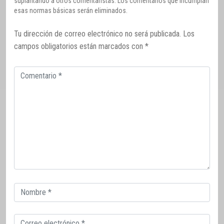
suplantando a otros comentaristas. Los comentarios que incumplan
esas normas básicas serán eliminados.
Tu dirección de correo electrónico no será publicada.
Los
campos obligatorios están marcados con
*
Comentario
Correo
electrónico
Correo