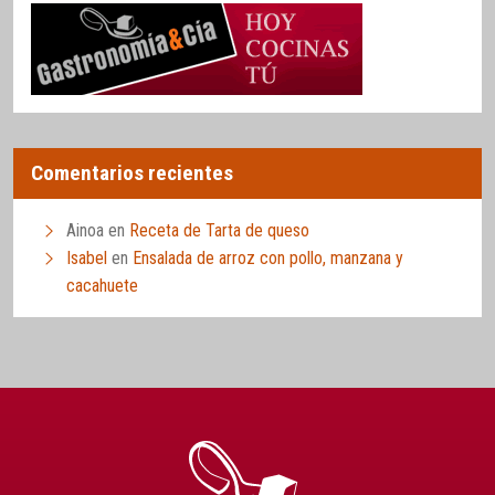
Comentarios recientes
Ainoa
en
Receta de Tarta de queso
Isabel
en
Ensalada de arroz con pollo, manzana y
cacahuete