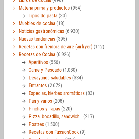
Libros de Cocina
(496)
Materia prima y productos
(954)
Tipos de pasta
(30)
Muebles de cocina
(18)
Noticias gastronómicas
(6.930)
Nuevas tendencias
(395)
Recetas con freidora de aire (airfryer)
(112)
Recetas de Cocina
(6.926)
Aperitivos
(556)
Carne y Pescado
(1.030)
Desayunos saludables
(334)
Entrantes
(2.672)
Especias, hierbas aromáticas
(83)
Pan y varios
(208)
Pinchos y Tapas
(220)
Pizza, bocadillo, sandwich…
(217)
Postres
(1.500)
Recetas con FussionCook
(9)