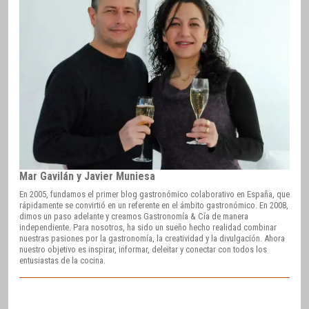
Mar Gavilán y Javier Muniesa
En 2005, fundamos el primer blog gastronómico colaborativo en España, que
rápidamente se convirtió en un referente en el ámbito gastronómico. En 2008,
dimos un paso adelante y creamos Gastronomía & Cía de manera
independiente. Para nosotros, ha sido un sueño hecho realidad combinar
nuestras pasiones por la gastronomía, la creatividad y la divulgación. Ahora
nuestro objetivo es inspirar, informar, deleitar y conectar con todos los
entusiastas de la cocina.