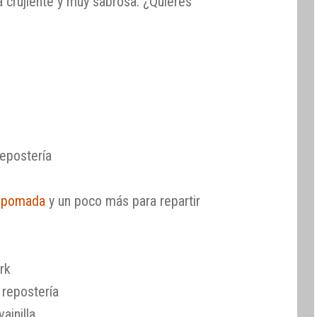
a crujiente y muy sabrosa. ¿Quieres
epostería
a pomada
y un poco más para repartir
rk
 repostería
ainilla