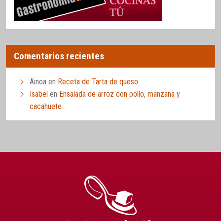
Comentarios recientes
Ainoa
en
Receta de Tarta de queso
Isabel
en
Ensalada de arroz con pollo, manzana y
cacahuete