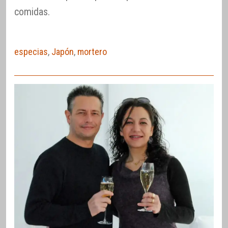
comidas.
especias
,
Japón
,
mortero