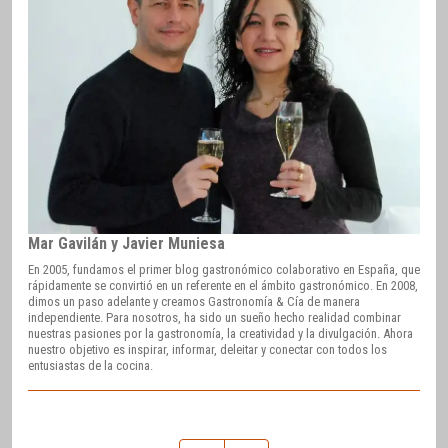
Mar Gavilán y Javier Muniesa
En 2005, fundamos el primer blog gastronómico colaborativo en España, que
rápidamente se convirtió en un referente en el ámbito gastronómico. En 2008,
dimos un paso adelante y creamos Gastronomía & Cía de manera
independiente. Para nosotros, ha sido un sueño hecho realidad combinar
nuestras pasiones por la gastronomía, la creatividad y la divulgación. Ahora
nuestro objetivo es inspirar, informar, deleitar y conectar con todos los
entusiastas de la cocina.