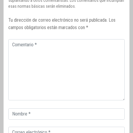
suplantando a otros comentaristas. Los comentarios que incumplan
esas normas básicas serán eliminados.
Tu dirección de correo electrónico no será publicada.
Los
campos obligatorios están marcados con
*
Comentario
Correo
electrónico
Correo