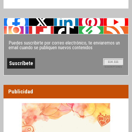
Puedes suscribirte por correo electrónico, te enviaremos un
email cuando se publiquen nuevos contenidos
114.111
SUSCRIPTORES
Publicidad