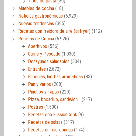
Tipos de pasta
(30)
Muebles de cocina
(18)
Noticias gastronómicas
(6.929)
Nuevas tendencias
(395)
Recetas con freidora de aire (airfryer)
(112)
Recetas de Cocina
(6.926)
Aperitivos
(556)
Carne y Pescado
(1.030)
Desayunos saludables
(334)
Entrantes
(2.672)
Especias, hierbas aromáticas
(83)
Pan y varios
(208)
Pinchos y Tapas
(220)
Pizza, bocadillo, sandwich…
(217)
Postres
(1.500)
Recetas con FussionCook
(9)
Recetas de salsas
(317)
Recetas en microondas
(174)