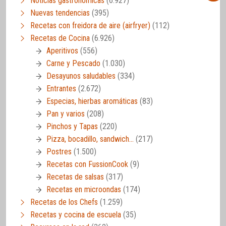
Noticias gastronómicas
(6.927)
Nuevas tendencias
(395)
Recetas con freidora de aire (airfryer)
(112)
Recetas de Cocina
(6.926)
Aperitivos
(556)
Carne y Pescado
(1.030)
Desayunos saludables
(334)
Entrantes
(2.672)
Especias, hierbas aromáticas
(83)
Pan y varios
(208)
Pinchos y Tapas
(220)
Pizza, bocadillo, sandwich…
(217)
Postres
(1.500)
Recetas con FussionCook
(9)
Recetas de salsas
(317)
Recetas en microondas
(174)
Recetas de los Chefs
(1.259)
Recetas y cocina de escuela
(35)