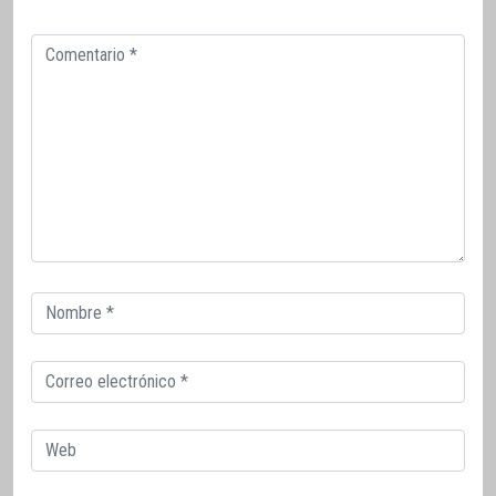
Comentario
Correo
electrónico
Correo
electrónico
Web