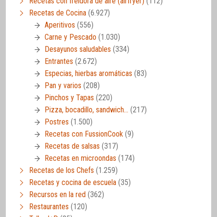
Recetas con freidora de aire (airfryer)
(112)
Recetas de Cocina
(6.927)
Aperitivos
(556)
Carne y Pescado
(1.030)
Desayunos saludables
(334)
Entrantes
(2.672)
Especias, hierbas aromáticas
(83)
Pan y varios
(208)
Pinchos y Tapas
(220)
Pizza, bocadillo, sandwich…
(217)
Postres
(1.500)
Recetas con FussionCook
(9)
Recetas de salsas
(317)
Recetas en microondas
(174)
Recetas de los Chefs
(1.259)
Recetas y cocina de escuela
(35)
Recursos en la red
(362)
Restaurantes
(120)