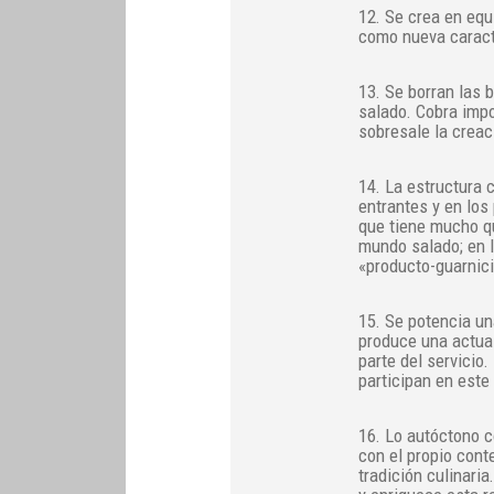
12. Se crea en equi
como nueva caracte
13. Se borran las 
salado. Cobra impo
sobresale la creac
14. La estructura 
entrantes y en los
que tiene mucho qu
mundo salado; en l
«producto-guarnici
15. Se potencia un
produce una actual
parte del servicio
participan en este
16. Lo autóctono c
con el propio cont
tradición culinari