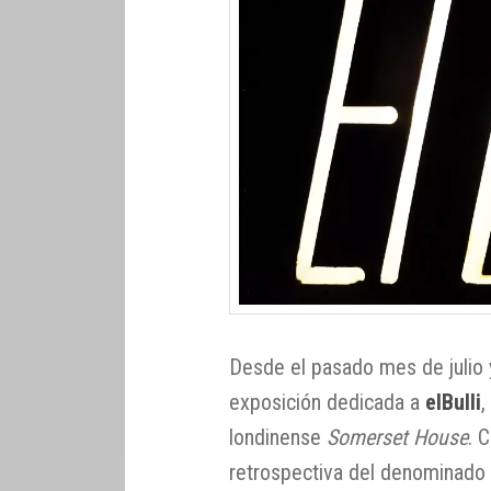
Desde el pasado mes de julio 
exposición dedicada a
elBulli
londinense
Somerset House
. 
retrospectiva del denominado ‘