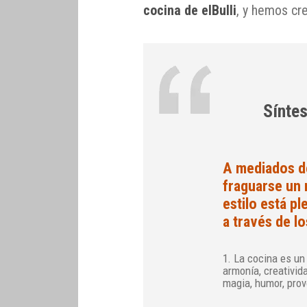
cocina de elBulli
, y hemos cr
Síntes
A mediados d
fraguarse un 
estilo está p
a través de l
1. La cocina es un
armonía, creativida
magia, humor, prov