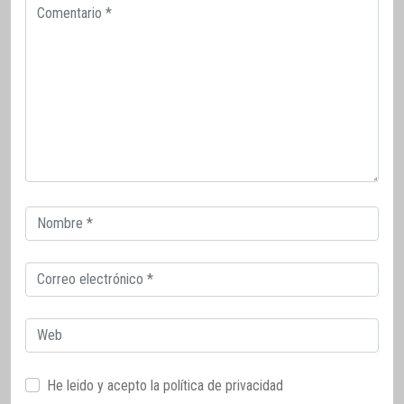
Comentario
Correo
electrónico
Correo
electrónico
Web
He leido y acepto la
política de privacidad